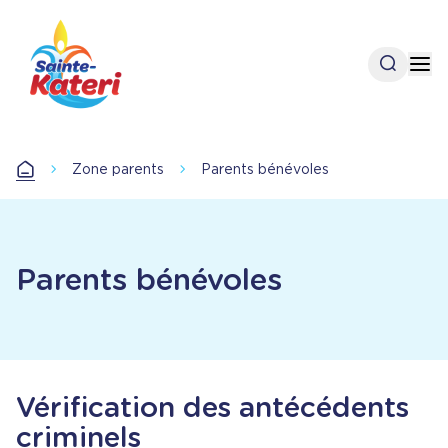
Aller
au
contenu
Open se
Op
principal
Zone parents
Parents bénévoles
Accueil
Parents bénévoles
Vérification des antécédents
criminels