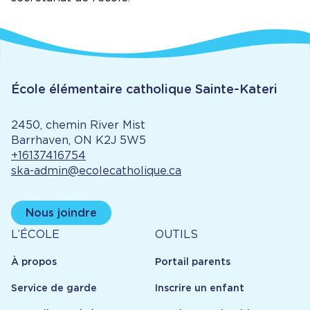
École élémentaire catholique Sainte-Kateri
2450, chemin River Mist
Barrhaven, ON K2J 5W5
+16137416754
ska-admin@ecolecatholique.ca
Nous joindre
À
Outils
L’ÉCOLE
OUTILS
propos
À propos
Portail parents
Service de garde
Inscrire un enfant